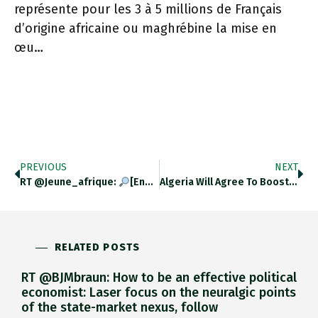
représente pour les 3 à 5 millions de Français
d’origine africaine ou maghrébine la mise en
œu…
PREVIOUS
NEXT
RT @jeune_afrique:
[Enquête] Marchands D’armes : #enquête Sur Les Trois Figures-Clés D’un Business Opaque
Algeria Will Agree To Boost Gas Exports To Italy By 50% As Part Of A Deal That Will Be Signed
RELATED POSTS
RT @BJMbraun: How to be an effective political
economist: Laser focus on the neuralgic points
of the state-market nexus, follow