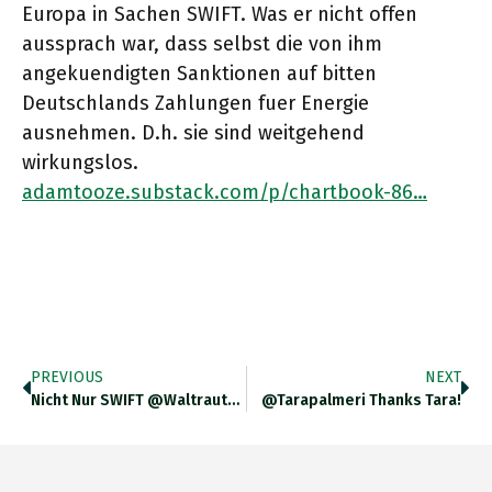
Europa in Sachen SWIFT. Was er nicht offen
aussprach war, dass selbst die von ihm
angekuendigten Sanktionen auf bitten
Deutschlands Zahlungen fuer Energie
ausnehmen. D.h. sie sind weitgehend
wirkungslos.
adamtooze.substack.com/p/chartbook-86…
PREVIOUS
NEXT
Nicht Nur SWIFT @WaltrautDunz Deutschland Hat Ausserdem Die Durch Amerika Verhaengten Sanktionen Ausgehoelt. Zahlungen Fuer Energie Werden Systematish Ausgeklammert. Siehe
@tarapalmeri Thanks Tara!