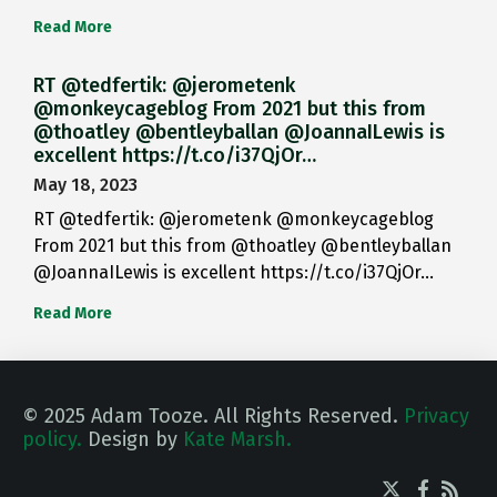
Read More
RT @tedfertik: @jerometenk
@monkeycageblog From 2021 but this from
@thoatley @bentleyballan @JoannaILewis is
excellent https://t.co/i37QjOr…
May 18, 2023
RT @tedfertik: @jerometenk @monkeycageblog
From 2021 but this from @thoatley @bentleyballan
@JoannaILewis is excellent https://t.co/i37QjOr…
Read More
© 2025 Adam Tooze. All Rights Reserved.
Privacy
policy.
Design by
Kate Marsh.