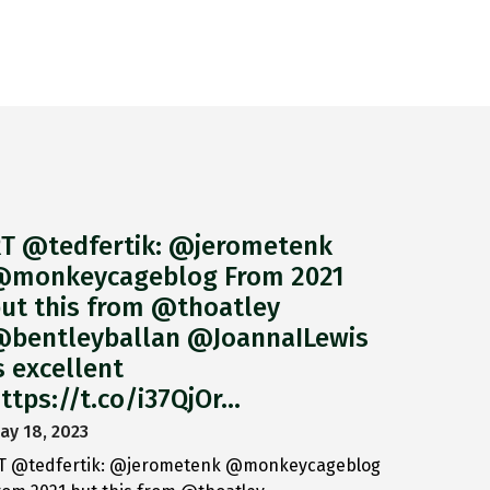
T @tedfertik: @jerometenk
monkeycageblog From 2021
ut this from @thoatley
bentleyballan @JoannaILewis
s excellent
ttps://t.co/i37QjOr…
ay 18, 2023
T @tedfertik: @jerometenk @monkeycageblog