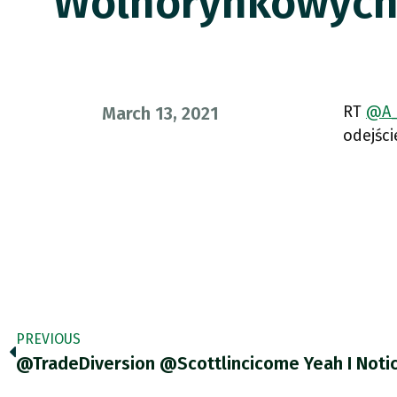
Wolnorynkowych
RT
@A_
March 13, 2021
odejśc
PREVIOUS