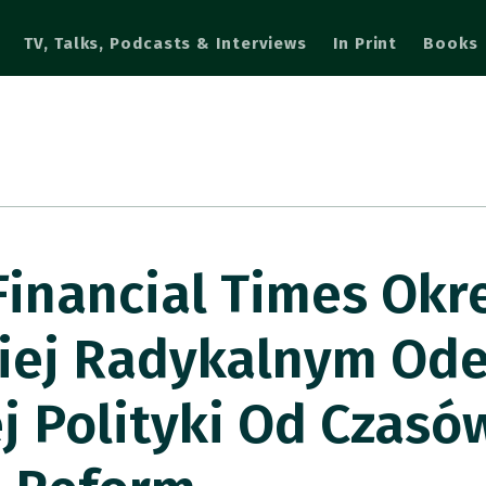
TV, Talks, Podcasts & Interviews
In Print
Books
inancial Times Okre
ziej Radykalnym Od
j Polityki Od Czasó