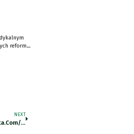
radykalnym
wych reform…
NEXT
US V. EU Vaccine Rollout To Date. Exantedata.com/week-In-Review… Https://t.co/AjAdmaKeNC