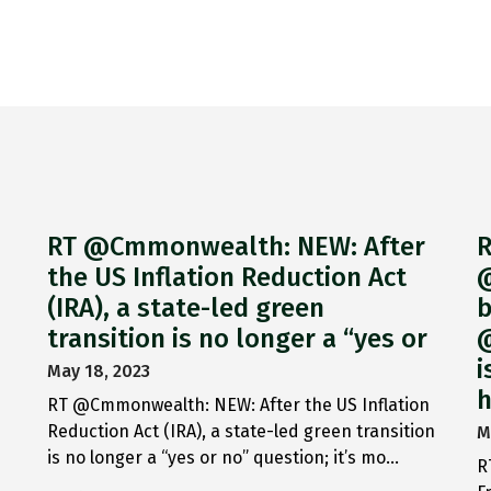
RT @Cmmonwealth: NEW: After
R
the US Inflation Reduction Act
@
(IRA), a state-led green
b
transition is no longer a “yes or
@
i
May 18, 2023
h
RT @Cmmonwealth: NEW: After the US Inflation
Reduction Act (IRA), a state-led green transition
M
is no longer a “yes or no” question; it’s mo…
R