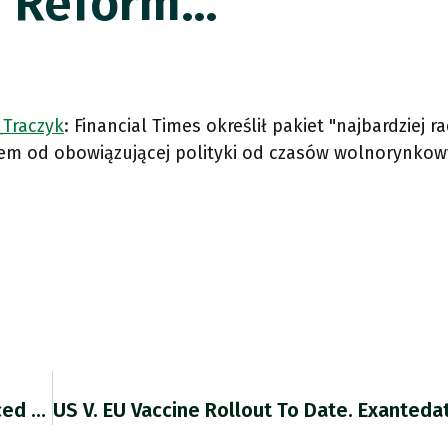
 Reform…
Traczyk
: Financial Times określił pakiet "najbardziej 
iem od obowiązującej polityki od czasów wolnorynko
@TradeDiversion @scottlincicome Yeah I Noticed That Too!